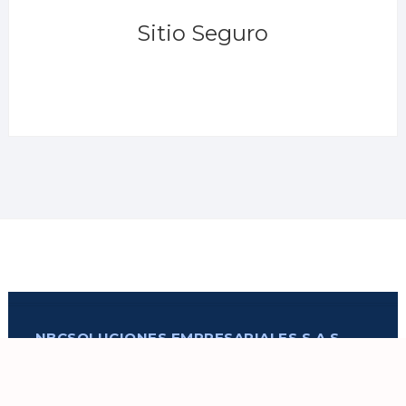
Sitio Seguro
NBCSOLUCIONES EMPRESARIALES S.A.S
CONTACTO
Av. Rigoberto Heredia Oe6-82 y Elicio Flor, Quito