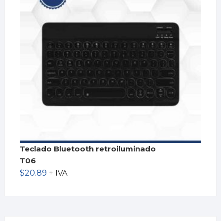
Teclado Bluetooth retroiluminado
T06
$
20.89
+ IVA