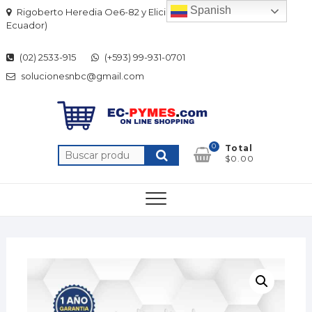
Skip
Spanish
Rigoberto Heredia Oe6-82 y Elicio Flor (Quito-
to
Ecuador)
content
(02) 2533-915
(+593) 99-931-0701
solucionesnbc@gmail.com
0
Total
Buscar
$0.00
por: