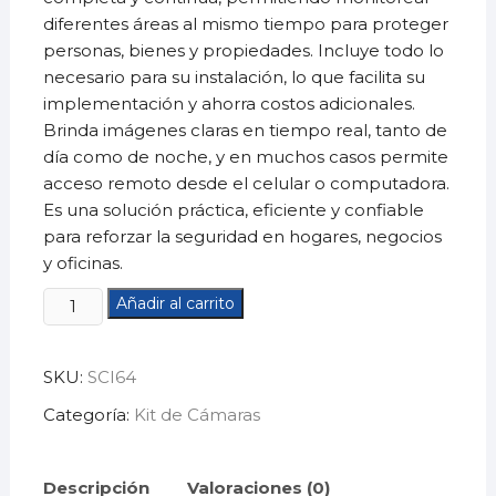
diferentes áreas al mismo tiempo para proteger
personas, bienes y propiedades. Incluye todo lo
necesario para su instalación, lo que facilita su
implementación y ahorra costos adicionales.
Brinda imágenes claras en tiempo real, tanto de
día como de noche, y en muchos casos permite
acceso remoto desde el celular o computadora.
Es una solución práctica, eficiente y confiable
para reforzar la seguridad en hogares, negocios
y oficinas.
Kit
Añadir al carrito
de
6
SKU:
SCI64
cámaras
wifi+LANSCI64
Categoría:
Kit de Cámaras
cantidad
Descripción
Valoraciones (0)