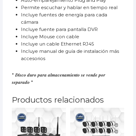
Auto-emparejamiento Plug and Play
Permite escuchar y hablar en tiempo real
Incluye fuentes de energía para cada
cámara
Incluye fuente para pantalla DVR
Incluye Mouse con cable
Incluye un cable Ethernet RJ45
Incluye manual de guía de instalación más
accesorios
* 𝑫𝒊𝒔𝒄𝒐 𝒅𝒖𝒓𝒐 𝒑𝒂𝒓𝒂 𝒂𝒍𝒎𝒂𝒄𝒆𝒏𝒂𝒎𝒊𝒆𝒏𝒕𝒐 𝒔𝒆 𝒗𝒆𝒏𝒅𝒆 𝒑𝒐𝒓
𝒔𝒆𝒑𝒂𝒓𝒂𝒅𝒐 *
Productos relacionados