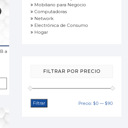
Mobiliario para Negocio
Computadoras
Network
Electrónica de Consumo
Hogar
B a
FILTRAR POR PRECIO
Filtrar
Precio
Precio
Precio:
$0
—
$90
mínimo
máximo