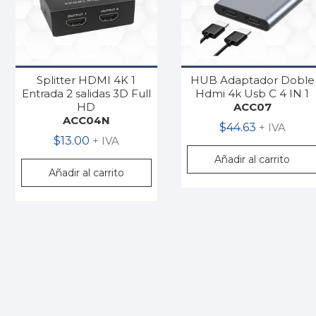
Splitter HDMI 4K 1
HUB Adaptador Doble
Entrada 2 salidas 3D Full
Hdmi 4k Usb C 4 IN 1
HD
ACC07
ACC04N
$
44.63
+ IVA
$
13.00
+ IVA
Añadir al carrito
Añadir al carrito