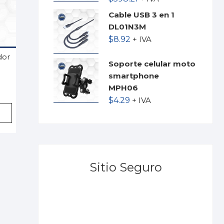
Cable USB 3 en 1
DL01N3M
$
8.92
+ IVA
dor
Soporte celular moto
smartphone
MPH06
$
4.29
+ IVA
Sitio Seguro