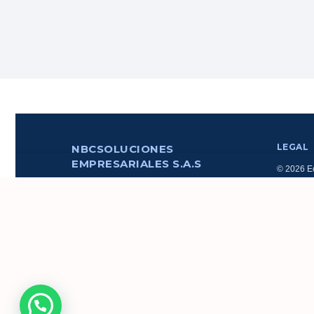
LEGAL
NBCSOLUCIONES
EMPRESARIALES S.A.S
© 2026 Ec
comercial
CONTACTO
administr
Av. Rigoberto Heredia Oe6-82 y Elicio
NBCSOLU
Flor, Quito
(+593) 99-931-0701
© 2026 Ec-Pymes. Todos los derechos reservados.
Políticas de Privacidad
Términos de Servicio