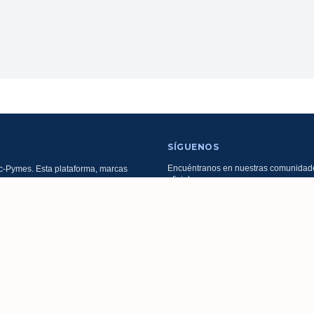
SÍGUENOS
Encuéntranos en nuestras comunidad
-Pymes. Esta plataforma, marcas
oficiales:
es y servicios son operados,
ados y facturados por
CIONES EMPRESARIALES S.A.S.