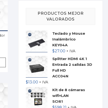
PRODUCTOS MEJOR
VALORADOS
Teclado y Mouse
dor
Inalámbrico
KEY04A
$
27.00
+ IVA
Splitter HDMI 4K 1
Entrada 2 salidas 3D
Full HD
ACC04N
$
13.00
+ IVA
Kit de 8 cámaras
wifi+LAN
SCI61
$
598.21
+ IVA