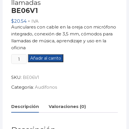
llamadas
BE06V1
$
20.54
+ IVA
Auriculares con cable en la oreja con micrófono
integrado, conexión de 3,5 mm, cómodos para
llamadas de música, aprendizaje y uso en la
oficina
Auriculares
Añadir al carrito
para
centro
SKU:
BE06V1
de
llamadas
Categoría:
Audífonos
BE06V1
cantidad
Descripción
Valoraciones (0)