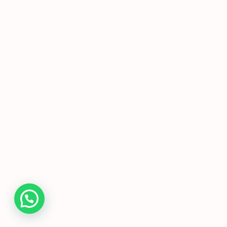
SÍGUENOS
Encuéntranos en nuestras comunidades oficiales:
UBICACIÓN
© 2026 Ec-Pymes. Todos los derechos reservados.
Políticas de Privacidad
Términos de Servicio
Sitio Web 100% Seguro
CONEXIÓN CIFRADA SSL