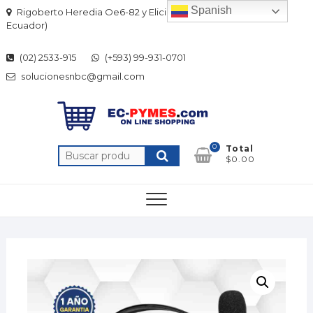
Skip
Spanish
Rigoberto Heredia Oe6-82 y Elicio Flor (Quito-
to
Ecuador)
content
(02) 2533-915
(+593) 99-931-0701
solucionesnbc@gmail.com
0
Total
Buscar
$0.00
por: