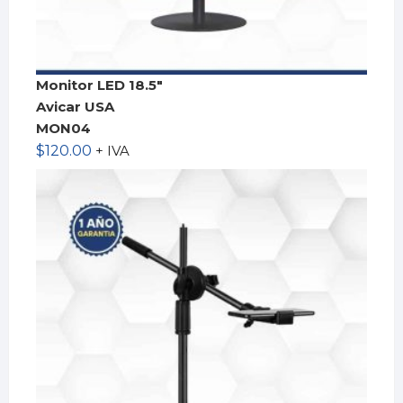
Monitor LED 18.5″
Avicar USA
MON04
$
120.00
+ IVA