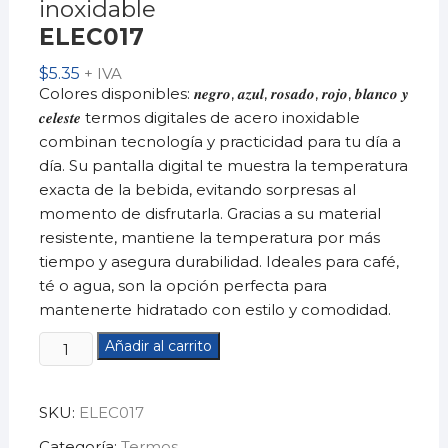
inoxidable
ELEC017
$
5.35
+ IVA
Colores disponibles: 𝒏𝒆𝒈𝒓𝒐, 𝒂𝒛𝒖𝒍, 𝒓𝒐𝒔𝒂𝒅𝒐, 𝒓𝒐𝒋𝒐, 𝒃𝒍𝒂𝒏𝒄𝒐 𝒚
𝒄𝒆𝒍𝒆𝒔𝒕𝒆 termos digitales de acero inoxidable
combinan tecnología y practicidad para tu día a
día. Su pantalla digital te muestra la temperatura
exacta de la bebida, evitando sorpresas al
momento de disfrutarla. Gracias a su material
resistente, mantiene la temperatura por más
tiempo y asegura durabilidad. Ideales para café,
té o agua, son la opción perfecta para
mantenerte hidratado con estilo y comodidad.
Termo
Añadir al carrito
digital
de
SKU:
ELEC017
acero
inoxidableELEC017
Categoría:
Termos