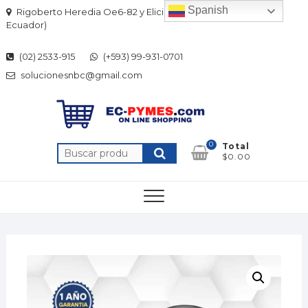
Skip
Spanish
Rigoberto Heredia Oe6-82 y Elicio Flor (Quito-
to
Ecuador)
content
(02) 2533-915
(+593) 99-931-0701
solucionesnbc@gmail.com
0
Total
Buscar
$0.00
por: