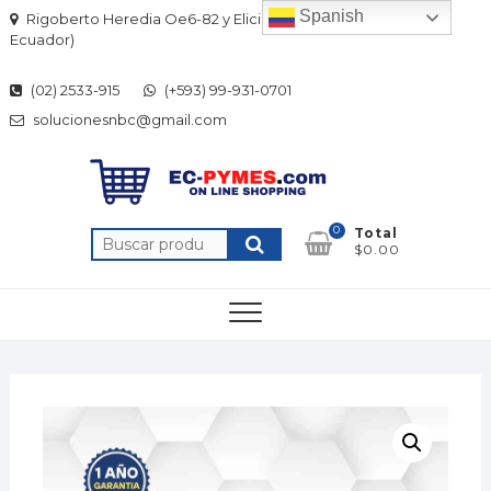
Skip
Spanish
Rigoberto Heredia Oe6-82 y Elicio Flor (Quito-
to
Ecuador)
content
(02) 2533-915
(+593) 99-931-0701
solucionesnbc@gmail.com
0
Total
Buscar
$0.00
por: