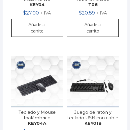
KEY04
T06
$
27.00
+ IVA
$
20.89
+ IVA
Añadir al
Añadir al
carrito
carrito
Teclado y Mouse
Juego de ratón y
Inalámbrico
teclado USB con cable
KEY04A
KEY01B