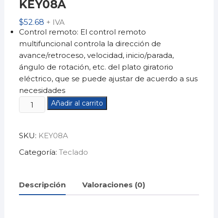
KEY08A
$
52.68
+ IVA
Control remoto: El control remoto
multifuncional controla la dirección de
avance/retroceso, velocidad, inicio/parada,
ángulo de rotación, etc. del plato giratorio
eléctrico, que se puede ajustar de acuerdo a sus
necesidades
Teclado
Añadir al carrito
plegable
con
SKU:
KEY08A
BluetoothKEY08A
cantidad
Categoría:
Teclado
Descripción
Valoraciones (0)