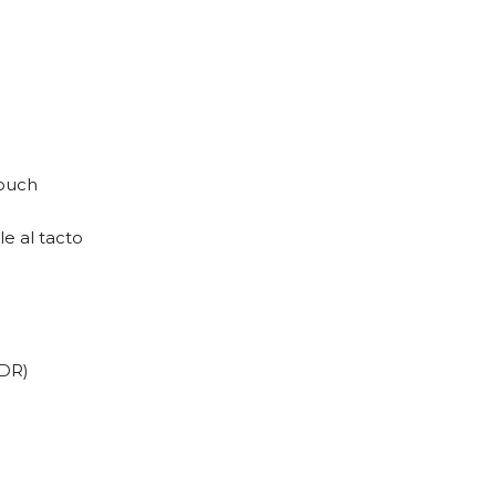
Touch
le al tacto
SDR)