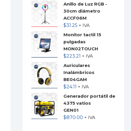
Anillo de Luz RGB -
30cm diámetro
ACCF06M
$
31.25
+ IVA
Monitor tactil 15
pulgadas
MON02TOUCH
$
223.21
+ IVA
Auriculares
Inalámbricos
BE04GAM
$
24.11
+ IVA
Generador portátil de
4375 vatios
GEN01
$
870.00
+ IVA