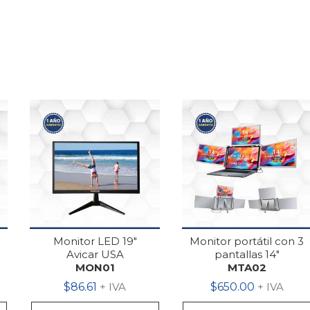
Monitor LED 19″
Monitor portátil con 3
Avicar USA
pantallas 14″
MON01
MTA02
$
86.61
+ IVA
$
650.00
+ IVA