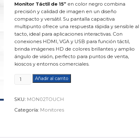
Monitor Táctil de 15”
en color negro combina
precisión y calidad de imagen en un diseño
compacto y versátil. Su pantalla capacitiva
multipunto ofrece una respuesta rápida y sensible al
tacto, ideal para aplicaciones interactivas. Con
conexiones HDMI, VGA y USB para función táctil,
brinda imágenes HD de colores brillantes y amplio
ángulo de visión, perfecto para puntos de venta,
kioscos y entornos comerciales.
Monitor
Añadir al carrito
tactil
15
SKU:
MON02TOUCH
pulgadasMON02TOUCH
cantidad
Categoría:
Monitores