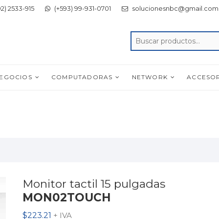
2) 2533-915
(+593) 99-931-0701
solucionesnbc@gmail.com
NEGOCIOS
COMPUTADORAS
NETWORK
ACCESO
Monitor tactil 15 pulgadas
MON02TOUCH
$
223.21
+ IVA