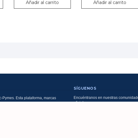
Añadir al carrito
Añadir al carrito
SÍGUENOS
Encuéntranos en nuestras comunidad
-Pymes. Esta plataforma, marcas
oficiales:
es y servicios son operados,
ados y facturados por
CIONES EMPRESARIALES S.A.S.