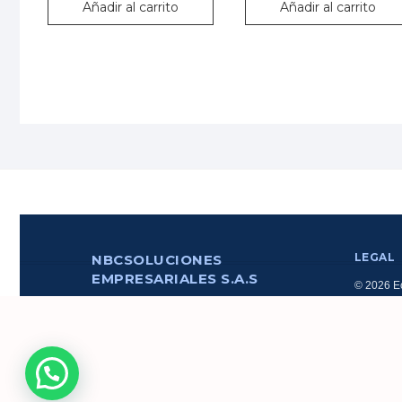
Añadir al carrito
Añadir al carrito
LEGAL
NBCSOLUCIONES
EMPRESARIALES S.A.S
© 2026 Ec
comercial
CONTACTO
administr
Av. Rigoberto Heredia Oe6-82 y Elicio
NBCSOLU
Flor, Quito
(+593) 99-931-0701