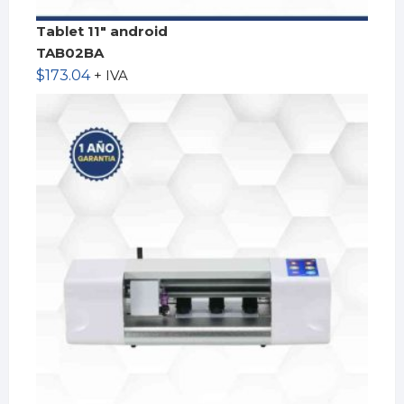
Tablet 11″ android
TAB02BA
$
173.04
+ IVA