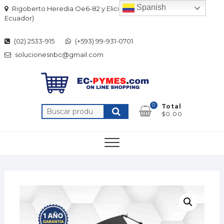
Skip
Spanish
Rigoberto Heredia Oe6-82 y Elicio Flor (Quito-
to
Ecuador)
content
(02) 2533-915
(+593) 99-931-0701
solucionesnbc@gmail.com
0
Total
Buscar
$0.00
por: