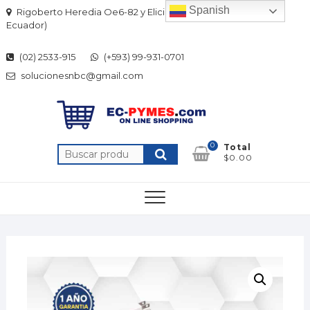
Skip
Spanish
Rigoberto Heredia Oe6-82 y Elicio Flor (Quito-
to
Ecuador)
content
(02) 2533-915
(+593) 99-931-0701
solucionesnbc@gmail.com
0
Total
Buscar
$0.00
por: