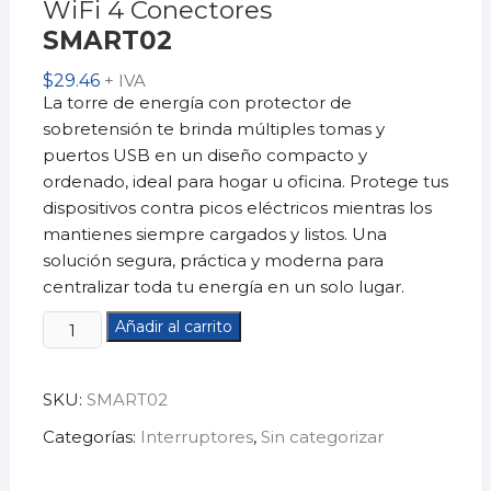
WiFi 4 Conectores
SMART02
$
29.46
+ IVA
La torre de energía con protector de
sobretensión te brinda múltiples tomas y
puertos USB en un diseño compacto y
ordenado, ideal para hogar u oficina. Protege tus
dispositivos contra picos eléctricos mientras los
mantienes siempre cargados y listos. Una
solución segura, práctica y moderna para
centralizar toda tu energía en un solo lugar.
Interruptor
Añadir al carrito
InteligenteWiFi
4
SKU:
SMART02
ConectoresSMART02
cantidad
Categorías:
Interruptores
,
Sin categorizar