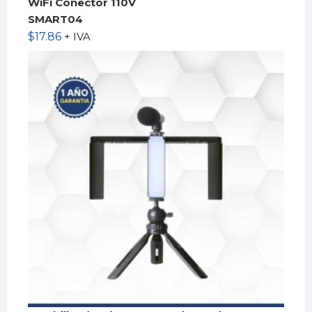
WiFi Conector 110V
SMART04
$
17.86
+ IVA