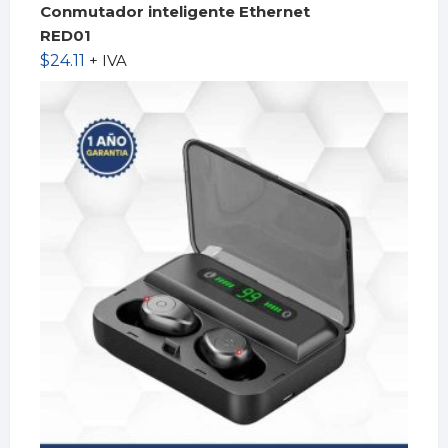
Conmutador inteligente Ethernet
RED01
$
24.11
+ IVA