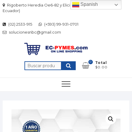
Skip
Spanish
Rigoberto Heredia Oe6-82 y Elicio Flor (Quito-
to
Ecuador)
content
(02) 2533-915
(+593) 99-931-0701
solucionesnbc@gmail.com
0
Total
Buscar
$0.00
por: