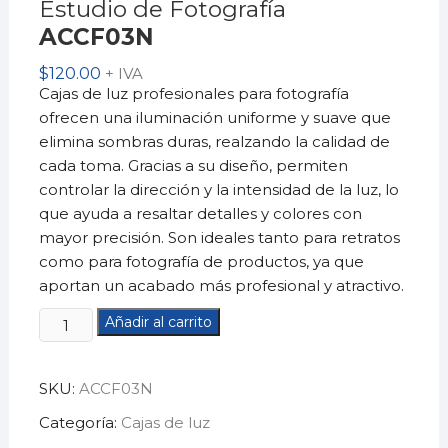
Estudio de Fotografía
ACCF03N
$
120.00
+ IVA
Cajas de luz profesionales para fotografía
ofrecen una iluminación uniforme y suave que
elimina sombras duras, realzando la calidad de
cada toma. Gracias a su diseño, permiten
controlar la dirección y la intensidad de la luz, lo
que ayuda a resaltar detalles y colores con
mayor precisión. Son ideales tanto para retratos
como para fotografía de productos, ya que
aportan un acabado más profesional y atractivo.
Caja
Añadir al carrito
de
Luz
SKU:
ACCF03N
de
80cmEstudio
Categoría:
Cajas de luz
de