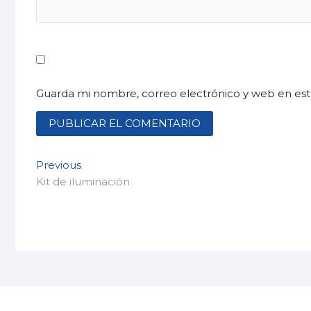
Guarda mi nombre, correo electrónico y web en es
Navegación
Previous
Previous
post:
Kit de iluminación
de
entradas