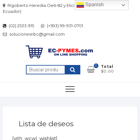
Skip
Spanish
Rigoberto Heredia Oe6-82 y Elicio Flor (Quito-
to
Ecuador)
content
(02) 2533-915
(+593) 99-931-0701
solucionesnbc@gmail.com
0
Total
Buscar
$0.00
por:
Lista de deseos
[yith_wcwl_wishlist]